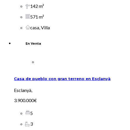
142 m²
571 m²
casa, Villa
En Venta
Casa de pueblo con gran terreno en Esclanyà
Esclanyà,
3.900.000€
5
3