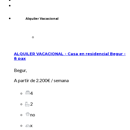
Alquiler Vacacional
ALQUILER VACACIONAL - Casa en residencial Begur -
8 pax
Begur,
A partir de
2.200€
/ semana
4
2
no
x