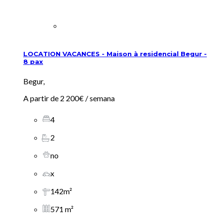
LOCATION VACANCES - Maison à residencial Begur -
8 pax
Begur,
A partir de
2 200€
/ semana
4
2
no
x
142m²
571 m²