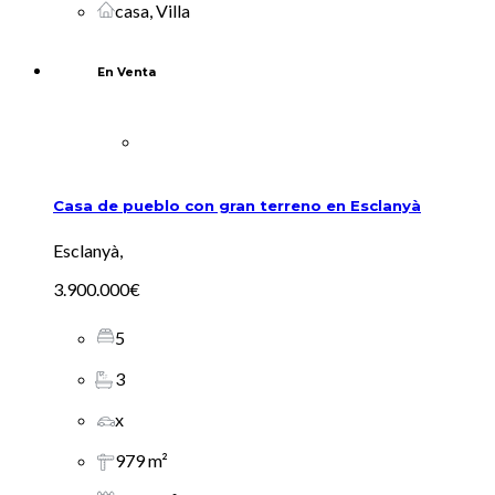
casa, Villa
En Venta
Casa de pueblo con gran terreno en Esclanyà
Esclanyà,
3.900.000€
5
3
x
979 m²