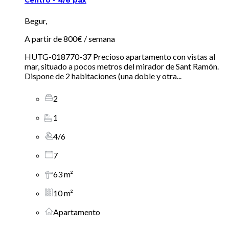
Centro - 4/6 pax
Begur,
A partir de
800€
/ semana
HUTG-018770-37 Precioso apartamento con vistas al
mar, situado a pocos metros del mirador de Sant Ramón.
Dispone de 2 habitaciones (una doble y otra...
2
1
4/6
7
63 m²
10 m²
Apartamento