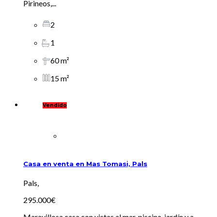
Pirineos,...
2
1
60 m²
15 m²
Vendido
Casa en venta en Mas Tomasi, Pals
Pals,
295.000€
Maravillosa casa con vistas al mar, piscina, jardín y a