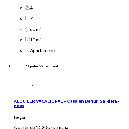
4
7
60 m²
10 m²
Apartamento
Alquiler Vacacional
ALQUILER VACACIONAL - Casa en Begur, Sa Riera -
6pax
Begur,
A partir de
1.220€
/ semana