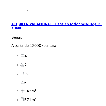
ALQUILER VACACIONAL - Casa en residencial Begur -
8 pax
Begur,
A partir de
2.200€
/ semana
4
2
no
x
142 m²
571 m²