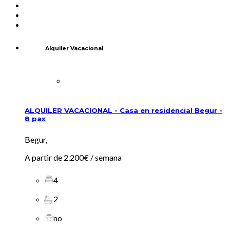
Alquiler Vacacional
ALQUILER VACACIONAL - Casa en residencial Begur -
8 pax
Begur,
A partir de
2.200€
/ semana
4
2
no