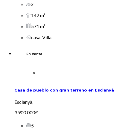
x
142 m²
571 m²
casa, Villa
En Venta
Casa de pueblo con gran terreno en Esclanyà
Esclanyà,
3.900.000€
5